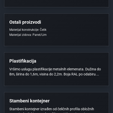
(plastifikacija/pocinčavanje). Moderan dizajn: Elegantna
crna (antracit) boja s čistim linijama. Maksimalna zaštita:
Siguran zaklon od sunca, kiše, snijega i tuče. Prilagodljivost:
Mogućnost izrade po mjeri (za jedan, dva ili više
automobila). Dodatne opcije: Mogućnost zatvaranja bočnih
Ostali proizvodi
strana ukrasnim panelima ili limom .
Materijal konstrukcije:
Čelik
Materijal zidova:
Panel/Lim
Plastifikacija
Plastifikacija
Vršimo uslugu plastifikacije metalnih elemenata. Dužina do
8m, širina do 1,6m, visina do 2,2m. Boja RAL po odabiru.
Lokacija pogona: PITOMAČA
Stambeni kontejner
Stambeni kontejner izrađen od čeličnih profila obložnih