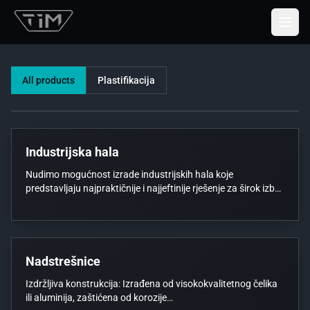
Togg
All products
Plastifikacija
Industrijska hala
Nudimo mogućnost izrade industrijskih hala koje
predstavljaju najpraktičnije i najjeftinije rješenje za širok izbor
industrijskih postrojenja. Industrijska hala se u današnjici
sve više koristi kao proizvodni objekt za sve vrste
proizvodnje. Vrhunska konstrukcijska izvedba izbacuje
korištenje potpornih stupova i samim time omogućuje
potpuno iskorištavanje prostora. Hale mogu biti obložene
Nadstrešnice
panelima ili limom.
Izdržljiva konstrukcija: Izrađena od visokokvalitetnog čelika
ili aluminija, zaštićena od korozije