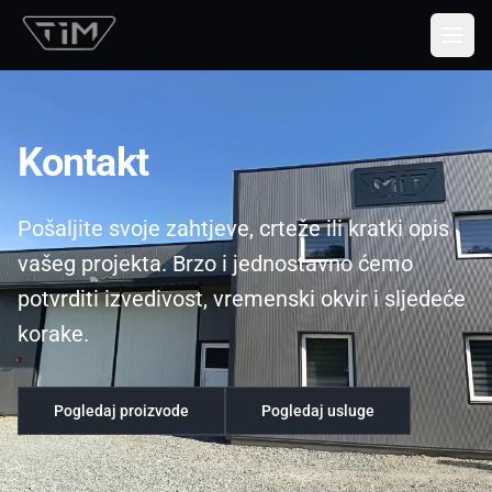
Togg
Kontakt
Pošaljite svoje zahtjeve, crteže ili kratki opis
vašeg projekta. Brzo i jednostavno ćemo
potvrditi izvedivost, vremenski okvir i sljedeće
korake.
Pogledaj proizvode
Pogledaj usluge