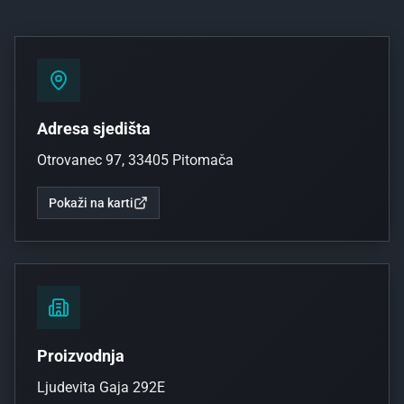
Adresa sjedišta
Otrovanec 97, 33405 Pitomača
Pokaži na karti
Proizvodnja
Ljudevita Gaja 292E